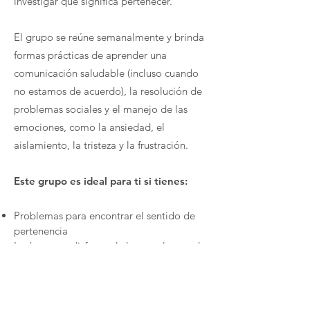
investigar qué significa pertenecer.
El grupo se reúne semanalmente y brinda
formas prácticas de aprender una
comunicación saludable (incluso cuando
no estamos de acuerdo), la resolución de
problemas sociales y el manejo de las
emociones, como la ansiedad, el
aislamiento, la tristeza y la frustración.
Este grupo es ideal para ti si tienes:
Problemas para encontrar el sentido de
pertenencia
Luchas para disfrutar de la escuela: puede
o no tener TDAH y/o ansiedad
Interés por el anime, el arte, la creatividad
y los juegos en línea.
Fuerte sentido de la individualidad y un