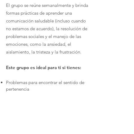
El grupo se reúne semanalmente y brinda
formas prácticas de aprender una
comunicación saludable (incluso cuando
no estamos de acuerdo), la resolución de
problemas sociales y el manejo de las
emociones, como la ansiedad, el
aislamiento, la tristeza y la frustración.
Este grupo es ideal para ti si tienes:
Problemas para encontrar el sentido de
pertenencia
Luchas para disfrutar de la escuela: puede
o no tener TDAH y/o ansiedad
Interés por el anime, el arte, la creatividad
y los juegos en línea.
Fuerte sentido de la individualidad y un
estilo personal único.